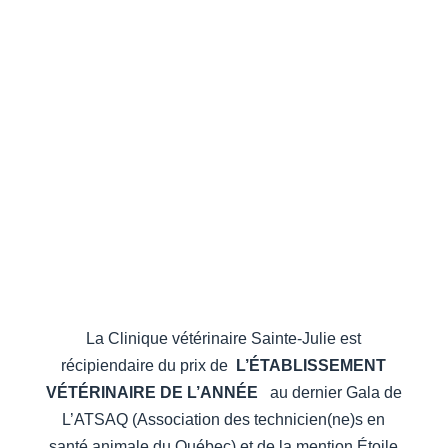
Une équipe
à l’écoute de
vos besoins
La Clinique vétérinaire Sainte-Julie est
récipiendaire du prix de
L’ÉTABLISSEMENT
VÉTÉRINAIRE DE L’ANNÉE
au dernier Gala de
L’ATSAQ (Association des technicien(ne)s en
santé animale du Québec) et de la mention Étoile