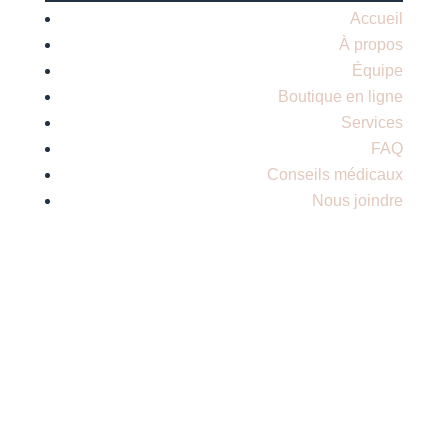
Accueil
À propos
Équipe
Boutique en ligne
Services
FAQ
Conseils médicaux
Nous joindre
On soigne le
bonheur